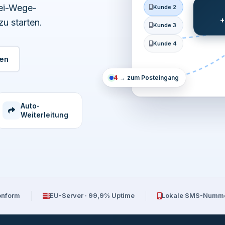
wei-Wege-
Kunde 2
u starten.
+
Kunde 3
Kunde 4
en
4
→ zum Posteingang
Auto-
Weiterleitung
nform
EU-Server · 99,9% Uptime
Lokale SMS-Numm