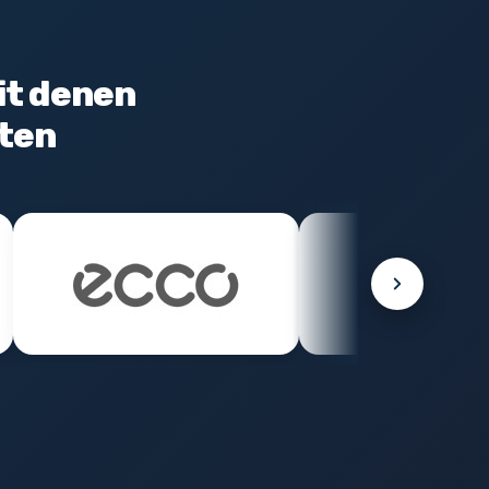
it denen
ten