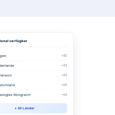
tional verfügbar
gien
+32
derlande
+31
nkreich
+33
utschland
+49
einigtes Königreich
+44
+ 30 Länder