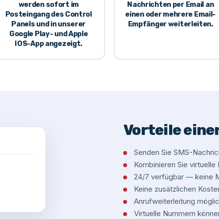
werden sofort im
Nachrichten per Email an
Posteingang des
Control
einen oder mehrere Email-
Panels
und in unserer
Empfänger weiterleiten.
Google Play- und Apple
IOS-App
angezeigt.
Vorteile ein
Senden Sie SMS-Nachrich
Kombinieren Sie virtuell
24/7 verfügbar — keine
Keine zusätzlichen Kost
Anrufweiterleitung möglic
Virtuelle Nummern könne