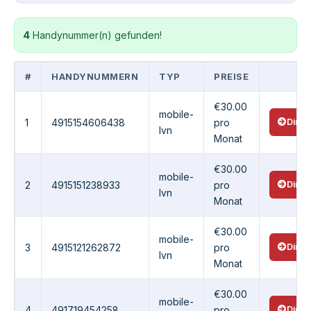
4
Handynummer(n) gefunden!
#
HANDYNUMMERN
TYP
PREISE
€30.00
mobile-
1
4915154606438
pro
Direk
lvn
Monat
€30.00
mobile-
2
4915151238933
pro
Direk
lvn
Monat
€30.00
mobile-
3
4915121262872
pro
Direk
lvn
Monat
€30.00
mobile-
4
491719454258
pro
Direk