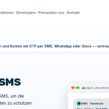
Preise
Kontakt
Sektoren
Developers
über uns
en und Konten mit OTP per SMS, WhatsApp oder Voice — vertra
 SMS
login.ihrunter
 SMS, um die
aten zu schützen
SMS · Smstools