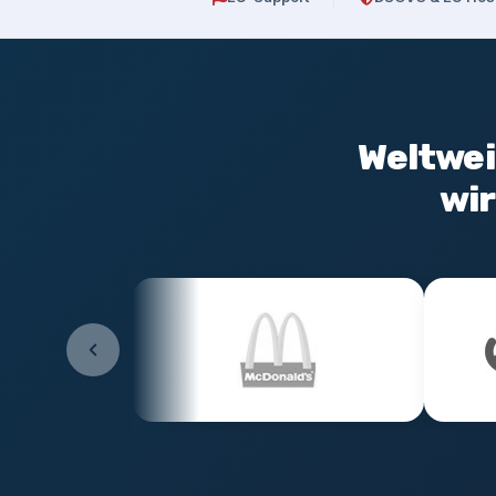
Weltwei
wi