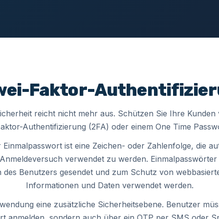
Zwei-Faktor-Authentifizie
icherheit reicht nicht mehr aus. Schützen Sie Ihre Kunden
Faktor-Authentifizierung (2FA) oder einem One Time Passw
Einmalpasswort ist eine Zeichen- oder Zahlenfolge, die au
n Anmeldeversuch verwendet zu werden. Einmalpasswörte
n des Benutzers gesendet und zum Schutz von webbasierte
Informationen und Daten verwendet werden.
nwendung eine zusätzliche Sicherheitsebene. Benutzer müs
rt anmelden, sondern auch über ein OTP per SMS oder Sp