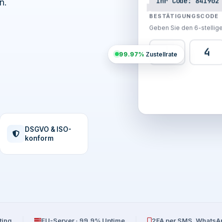
n.
Ihr Code: 841902
BESTÄTIGUNGSCODE
Geben Sie den 6-stellig
8
4
99.97%
Zustellrate
DSGVO & ISO-
konform
ting
EU-Server · 99,9% Uptime
2FA per SMS, WhatsA