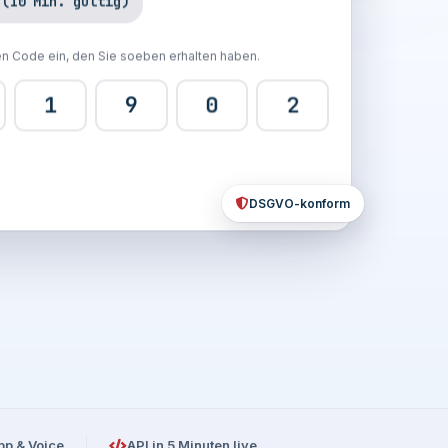
 (10 Min. gültig)
en Code ein, den Sie soeben erhalten haben.
9
0
2
DSGVO-konform
pp & Voice
API in 5 Minuten live