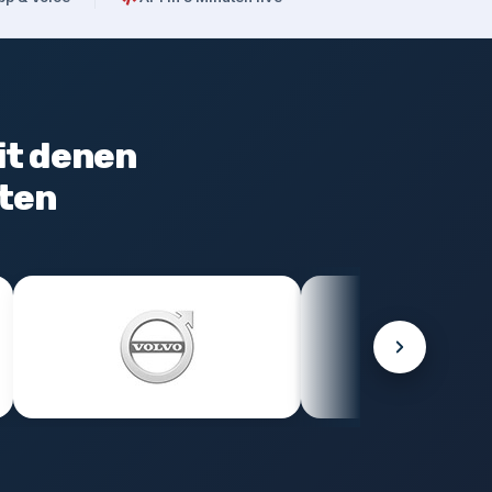
it denen
ten