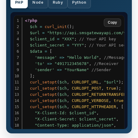
PHP
Node
Ruby
Python