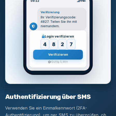
09:12
Verifizierung
Ihr Verifizierungscode:
4827. Teilen Sie ihn mit
niemandem.
Login verifizieren
4
8
2
7
Verifizieren
Gültig 5 Min
Authentifizierung über SMS
Verwenden Sie ein Einmalkennwort (2FA-
Authentifizierung), um per SMS zu überprüfen, ob