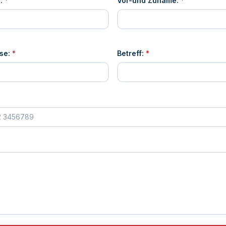
:
*
Vor-und Zuname:
*
se:
*
Betreff:
*