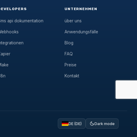
DEVELOPERS
UNTERNEHMEN
Sms api dokumentation
über uns
Webhooks
Anwendungsfälle
ntegrationen
Blog
Zapier
FAQ
Make
Preise
n8n
Kontakt
DE (DE)
Dark mode