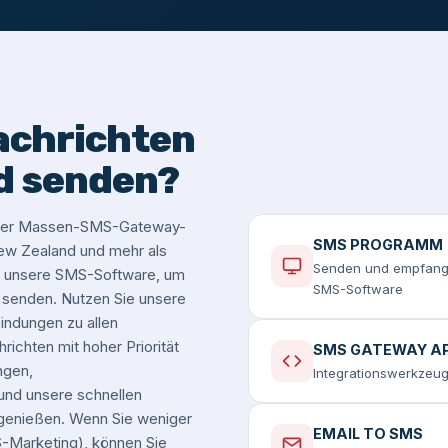
achrichten
d senden?
serer Massen-SMS-Gateway-
SMS PROGRAMM
 New Zealand und mehr als
Senden und empfange
e unsere SMS-Software, um
SMS-Software
senden. Nutzen Sie unsere
ndungen zu allen
ichten mit hoher Priorität
SMS GATEWAY AP
ngen,
Integrationswerkzeug
 und unsere schnellen
u genießen. Wenn Sie weniger
EMAIL TO SMS
-Marketing), können Sie