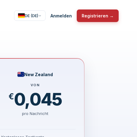
Anmelden
Registrieren →
DE (DE)
New Zealand
VON
0,045
€
pro Nachricht
Kostenloses Testkonto