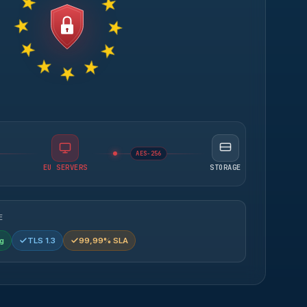
AES-256
EU SERVERS
STORAGE
E
g
TLS 1.3
99,99% SLA