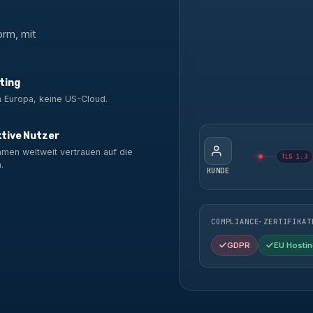
orm, mit
ting
n Europa, keine US-Cloud.
ktive Nutzer
men weltweit vertrauen auf die
TLS 1.3
.
KUNDE
COMPLIANCE-ZERTIFIKAT
GDPR
EU Hostin