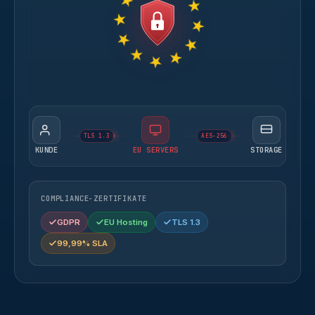
TLS 1.3
AES-256
KUNDE
EU SERVERS
STORAGE
COMPLIANCE-ZERTIFIKATE
GDPR
EU Hosting
TLS 1.3
99,99% SLA