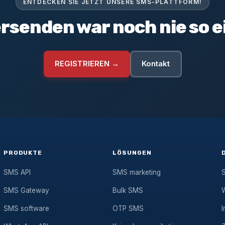
ENTDECKEN SIE JETZT UNSERE SMS-PLATTFORM!
rsenden war noch nie so e
REGISTRIEREN →
Kontakt
PRODUKTE
LÖSUNGEN
SMS API
SMS marketing
SMS Gateway
Bulk SMS
SMS software
OTP SMS
I