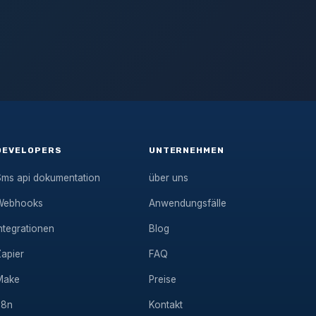
DEVELOPERS
UNTERNEHMEN
Sms api dokumentation
über uns
Webhooks
Anwendungsfälle
ntegrationen
Blog
Zapier
FAQ
Make
Preise
n8n
Kontakt