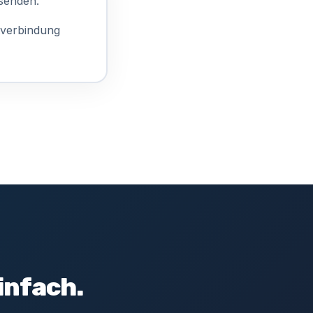
rsenden.
tverbindung
infach.