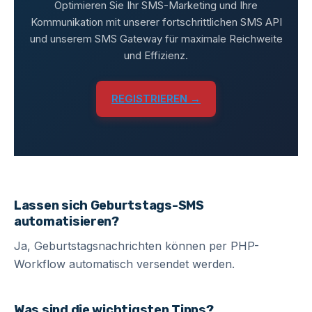
Optimieren Sie Ihr SMS-Marketing und Ihre
Kommunikation mit unserer fortschrittlichen SMS API
und unserem SMS Gateway für maximale Reichweite
und Effizienz.
REGISTRIEREN →
Lassen sich Geburtstags-SMS
automatisieren?
Ja, Geburtstagsnachrichten können per PHP-
Workflow automatisch versendet werden.
Was sind die wichtigsten Tipps?