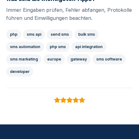
Immer Eingaben prüfen, Fehler abfangen, Protokolle
führen und Einwilligungen beachten.
php
sms api
send sms
bulk sms
sms automation
php sms
api integration
sms marketing
europe
gateway
sms software
developer