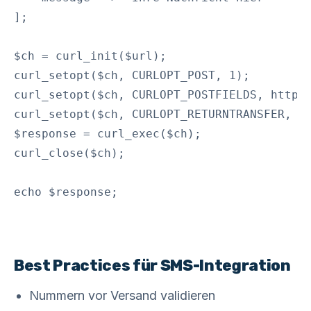
];

$ch = curl_init($url);

curl_setopt($ch, CURLOPT_POST, 1);

curl_setopt($ch, CURLOPT_POSTFIELDS, http_b
curl_setopt($ch, CURLOPT_RETURNTRANSFER, tr
$response = curl_exec($ch);

curl_close($ch);

Best Practices für SMS-Integration
Nummern vor Versand validieren