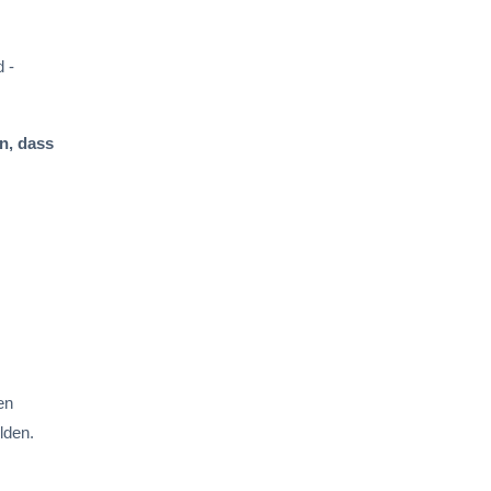
 -
n, dass
en
lden.