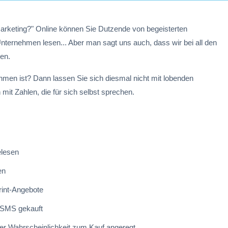
Marketing?" Online können Sie Dutzende von begeisterten
ternehmen lesen... Aber man sagt uns auch, dass wir bei all den
len.
hmen ist? Dann lassen Sie sich diesmal nicht mit lobenden
it Zahlen, die für sich selbst sprechen.
elesen
en
rint-Angebote
 SMS gekauft
r Wahrscheinlichkeit zum Kauf angeregt