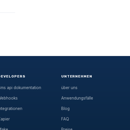
DEVELOPERS
UNTERNEHMEN
Sms api dokumentation
über uns
Webhooks
Anwendungsfälle
ntegrationen
Blog
Zapier
FAQ
Make
Preise