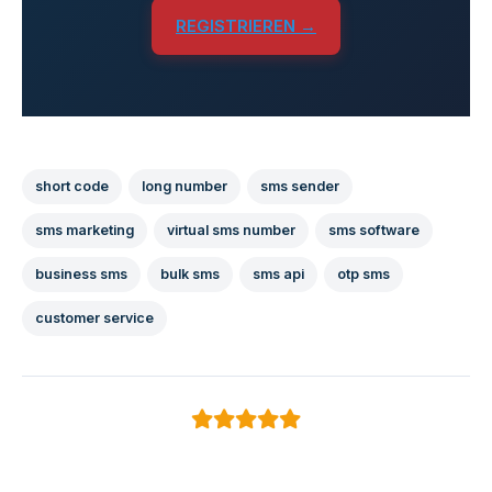
REGISTRIEREN →
short code
long number
sms sender
sms marketing
virtual sms number
sms software
business sms
bulk sms
sms api
otp sms
customer service